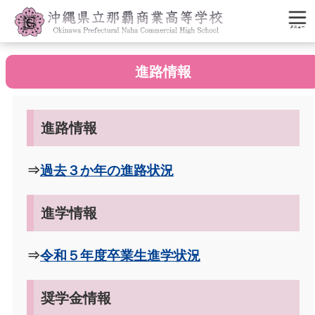
進路情報
進路情報
⇒
過去３か年の進路状況
進学情報
⇒
令和５年度卒業生進学状況
奨学金情報