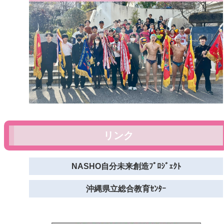
リンク
NASHO自分未来創造ﾌﾟﾛｼﾞｪｸﾄ
沖縄県立総合教育ｾﾝﾀｰ