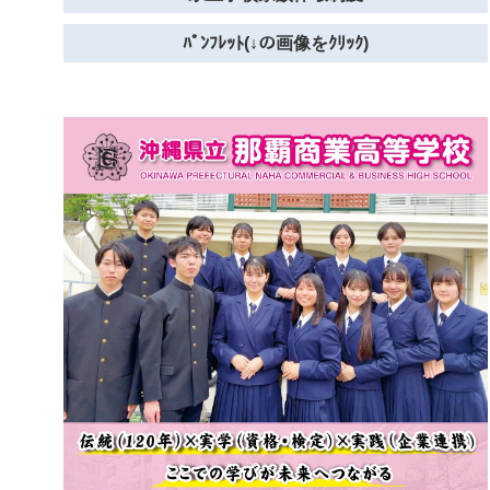
ﾊﾟﾝﾌﾚｯﾄ(↓の画像をｸﾘｯｸ)