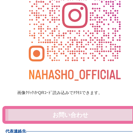
画像ｸﾘｯｸかQRｺｰﾄﾞ読み込みでｱｸｾｽできます。
お問い合わせ
代表連絡先