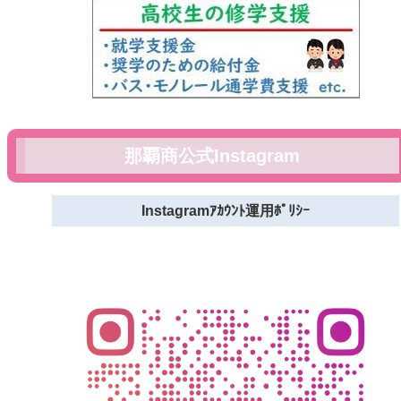
那覇商公式Instagram
Instagramｱｶｳﾝﾄ運用ﾎﾟﾘｼｰ