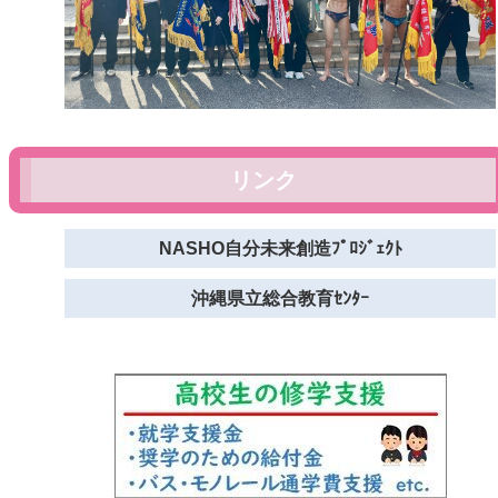
リンク
NASHO自分未来創造ﾌﾟﾛｼﾞｪｸﾄ
沖縄県立総合教育ｾﾝﾀｰ