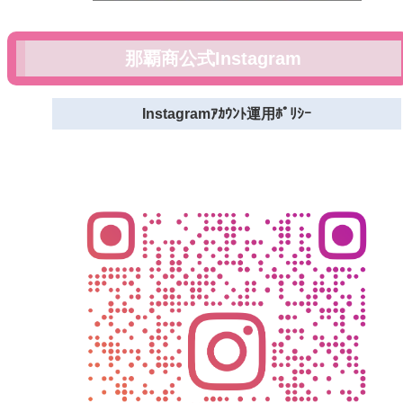
那覇商公式Instagram
Instagramｱｶｳﾝﾄ運用ﾎﾟﾘｼｰ