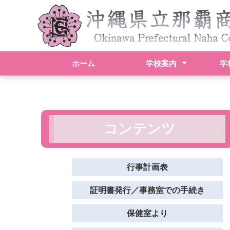
ホーム
学校案内
学
校長挨拶
スクールポリシー
学校概要
アクセス
行事
学科
検定
進路
生徒
部活
コンテンツ
行事計画表
証明書発行／事務室での手続き
保健室より