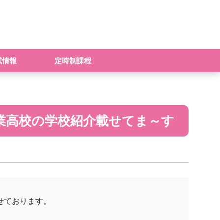
試情報
定時制課程
覇商業高校の学校紹介載せてま～す
載せております。