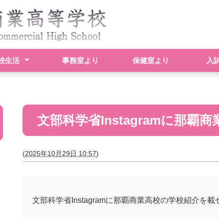
校生活
事務室より
保健室より
入
計画表
紹介
紹介
情報
指導部基本方針
動一覧
文部科学省Instagramに那
(
2025年10月29日 10:57
)
文部科学省Instagramに那覇商業高校の学校紹介を