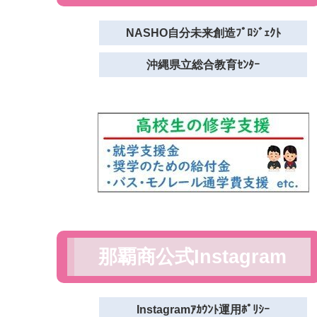
NASHO自分未来創造ﾌﾟﾛｼﾞｪｸﾄ
沖縄県立総合教育ｾﾝﾀｰ
那覇商公式Instagram
Instagramｱｶｳﾝﾄ運用ﾎﾟﾘｼｰ