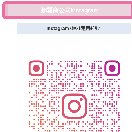
那覇商公式Instagram
Instagramｱｶｳﾝﾄ運用ﾎﾟﾘｼｰ