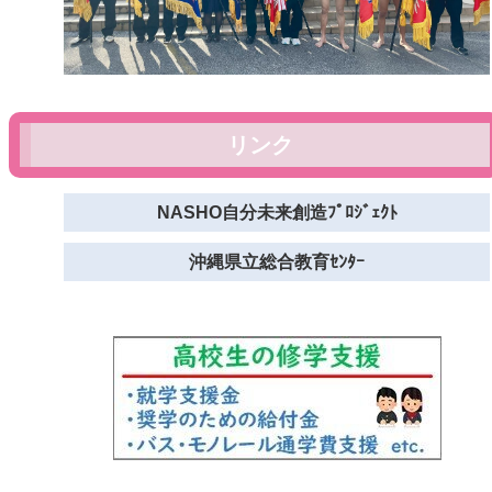
リンク
NASHO自分未来創造ﾌﾟﾛｼﾞｪｸﾄ
沖縄県立総合教育ｾﾝﾀｰ