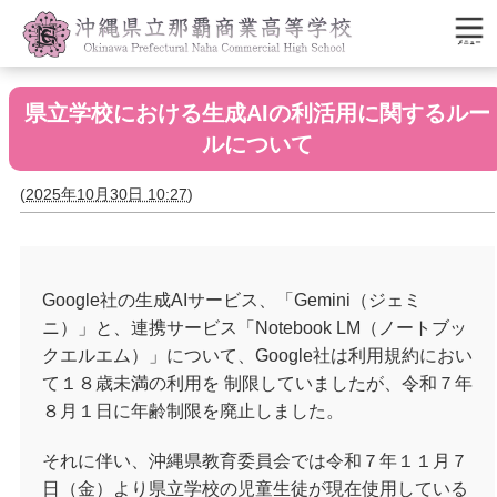
県立学校における生成AIの利活用に関するルー
ルについて
(
2025年10月30日 10:27
)
Google
社の生成
AI
サービス、「
Gemini
（ジェミ
ニ）」と、連携サービス「
Notebook LM
（ノートブッ
クエルエム）」について、
Google
社は利用規約におい
て１８歳未満の利用を 制限していましたが、令和７年
８月１日に年齢制限を廃止しました。
それに伴い、沖縄県教育委員会では令和７年１１月７
日（金）より県立学校の児童生徒が現在使用している