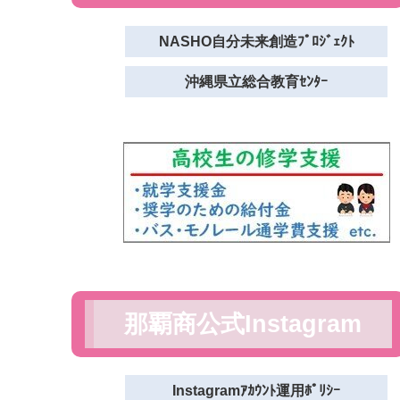
NASHO自分未来創造ﾌﾟﾛｼﾞｪｸﾄ
沖縄県立総合教育ｾﾝﾀｰ
那覇商公式Instagram
Instagramｱｶｳﾝﾄ運用ﾎﾟﾘｼｰ