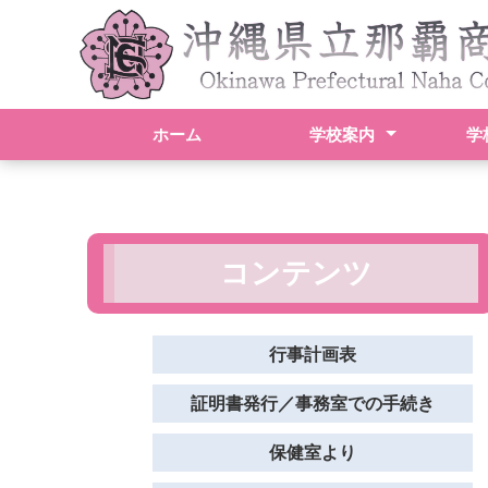
ホーム
学校案内
学
校長挨拶
スクールポリシー
学校概要
アクセス
行事
学科
検定
進路
生徒
部活
コンテンツ
行事計画表
証明書発行／事務室での手続き
保健室より