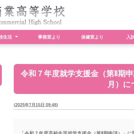
校生活
事務室より
保健室より
入
計画表
紹介
紹介
情報
指導部基本方針
動一覧
令和７年度就学支援金（第Ⅱ期
月）に
(
2025年7月15日 09:48
)
「令和７年度高校生等就学支援金（第Ⅱ期申請）」に