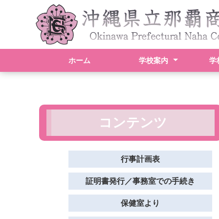
ホーム
学校案内
学
校長挨拶
スクールポリシー
学校概要
アクセス
行事
学科
検定
進路
生徒
部活
コンテンツ
行事計画表
証明書発行／事務室での手続き
保健室より