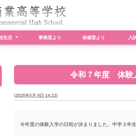
校生活
事務室より
保健室より
入
計画表
紹介
紹介
情報
指導部基本方針
動一覧
令和７年度 体験
(
2025年5月 8日 14:22
)
今年度の体験入学の日程が決まりました。中学３年