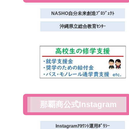
NASHO自分未来創造ﾌﾟﾛｼﾞｪｸﾄ
沖縄県立総合教育ｾﾝﾀｰ
那覇商公式Instagram
Instagramｱｶｳﾝﾄ運用ﾎﾟﾘｼｰ