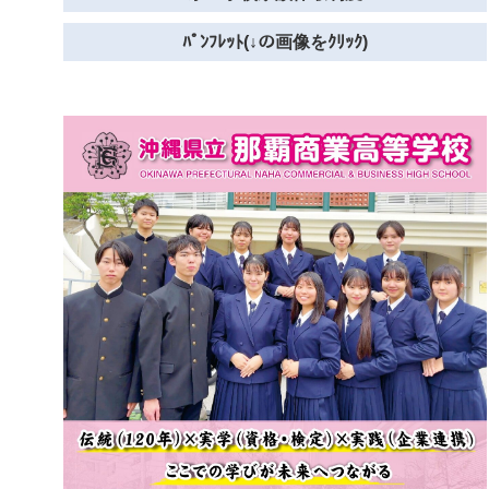
ﾊﾟﾝﾌﾚｯﾄ(↓の画像をｸﾘｯｸ)