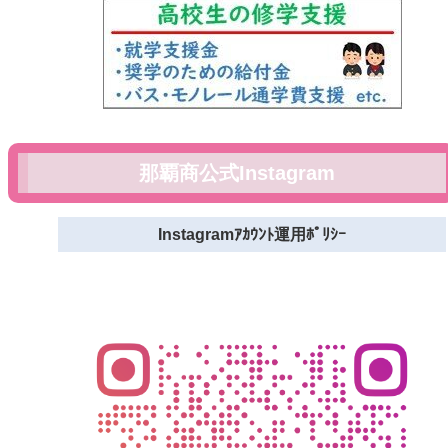
那覇商公式Instagram
Instagramｱｶｳﾝﾄ運用ﾎﾟﾘｼｰ