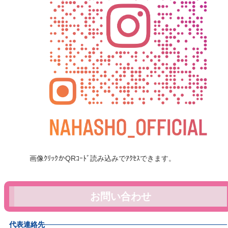
画像ｸﾘｯｸかQRｺｰﾄﾞ読み込みでｱｸｾｽできます。
お問い合わせ
代表連絡先