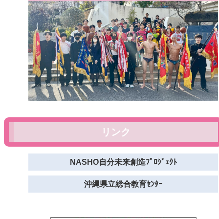
リンク
NASHO自分未来創造ﾌﾟﾛｼﾞｪｸﾄ
沖縄県立総合教育ｾﾝﾀｰ